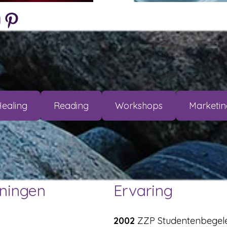
m
Pinterest
Li
Healing
Reading
Workshops
Marketin
iningen
Ervaring
2002
ZZP Studentenbegelei