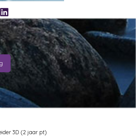
nkedIn
g
der 3D (2 jaar pt)