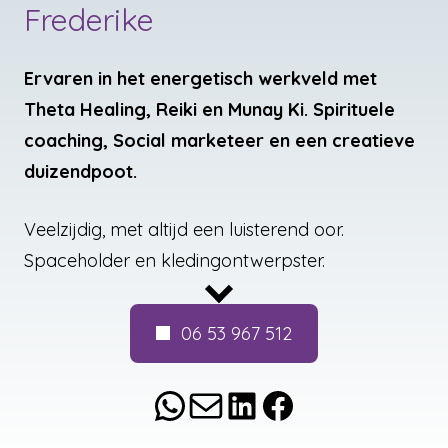
Frederike
Ervaren in het energetisch werkveld met
Theta Healing, Reiki en Munay Ki. Spirituele
coaching, Social marketeer en een creatieve
duizendpoot.
Veelzijdig, met altijd een luisterend oor.
Spaceholder en kledingontwerpster.
In haar vrije tijd is ze te vinden in haar creatief
06 53 967 512
atelier, bij vrouwencirkels of intuitief dansen.
WhatsApp
E-mail
LinkedIn
Facebook