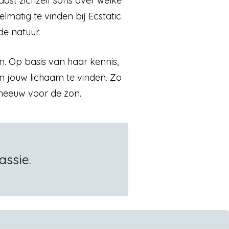
aast zichzelf sons over welke
lmatig te vinden bij Ecstatic
e natuur.
n. Op basis van haar kennis,
in jouw lichaam te vinden. Zo
 sneeuw voor de zon.
assie.