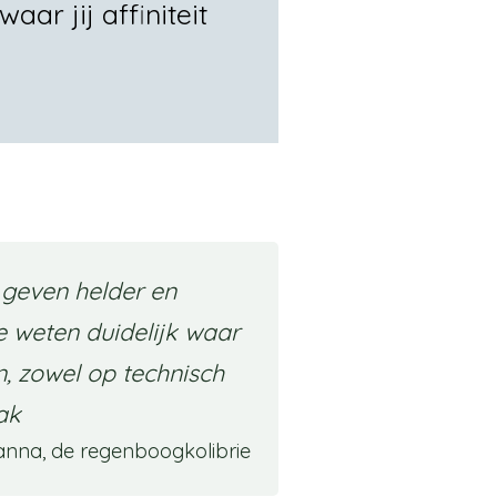
r jij affiniteit
 geven helder en
e weten duidelijk waar
, zowel op technisch
lak
anna, de regenboogkolibrie